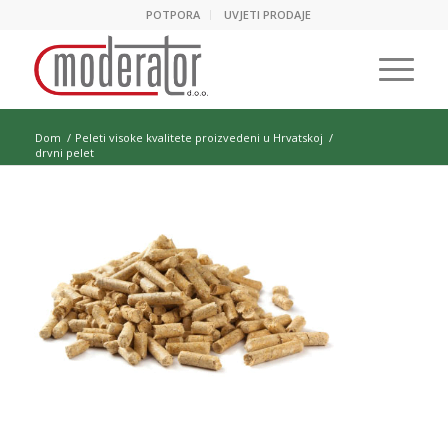
POTPORA
UVJETI PRODAJE
Dom
/
Peleti visoke kvalitete proizvedeni u Hrvatskoj
/
drvni pelet