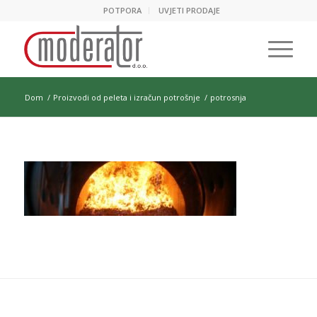
POTPORA
UVJETI PRODAJE
Dom
/
Proizvodi od peleta i izračun potrošnje
/
potrosnja